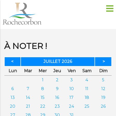
À NOTER !
<
JUILLET 2026
>
di
di
credi
di
dredi
edi
anc
Lun
Mar
Mer
Jeu
Ven
Sam
Dim
1
2
3
4
5
6
7
8
9
10
11
12
13
14
15
16
17
18
19
20
21
22
23
24
25
26
27
28
29
30
31