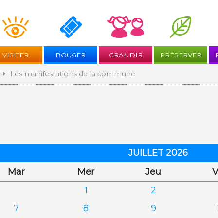
Aller
au
contenu
VISITER
BOUGER
GRANDIR
PRÉSERVER
Les manifestations de la commune
JUILLET 2026
di
credi
di
Mar
Mer
Jeu
V
1
2
7
8
9