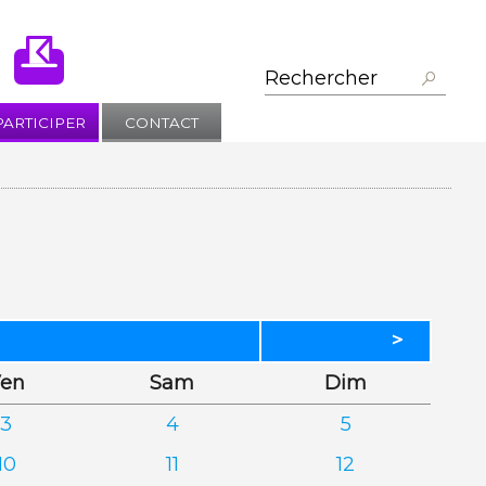
PARTICIPER
CONTACT
>
dredi
edi
anche
en
Sam
Dim
3
4
5
10
11
12