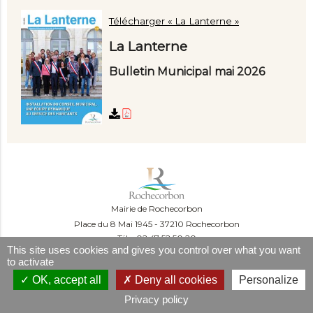
Télécharger « La Lanterne »
La Lanterne
Bulletin Municipal mai 2026
Mairie de Rochecorbon
Place du 8 Mai 1945
37210 Rochecorbon
Tél. : 02 47 52 50 20
This site uses cookies and gives you control over what you want
Du lundi au mercredi :
to activate
09:00-12:00 et 13:30-16:30
Le jeudi :
OK, accept all
Deny all cookies
Personalize
09:00-12:00 et 13h30-18h30
Privacy policy
Le vendredi : 09:00-12:00