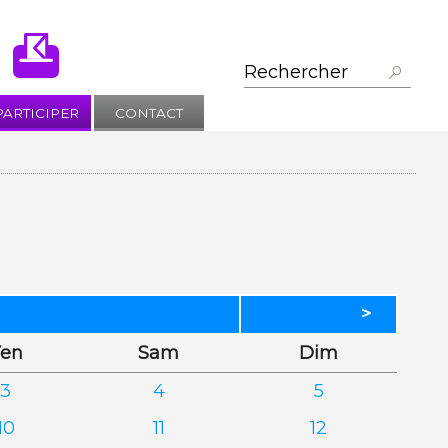
PARTICIPER
CONTACT
>
dredi
edi
anche
en
Sam
Dim
3
4
5
10
11
12