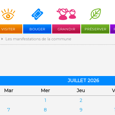
Aller
au
contenu
VISITER
BOUGER
GRANDIR
PRÉSERVER
Les manifestations de la commune
JUILLET 2026
di
credi
di
Mar
Mer
Jeu
V
1
2
7
8
9