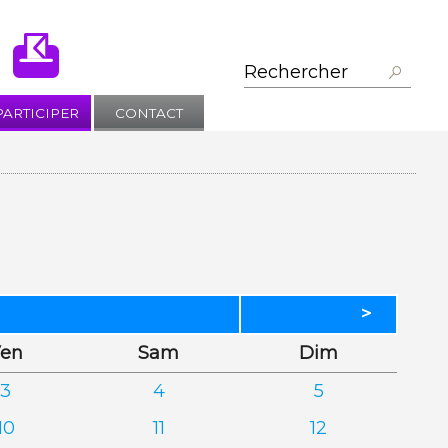
PARTICIPER
CONTACT
>
dredi
edi
anche
en
Sam
Dim
3
4
5
10
11
12