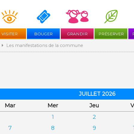
Aller
au
contenu
VISITER
BOUGER
GRANDIR
PRÉSERVER
Les manifestations de la commune
JUILLET 2026
di
credi
di
Mar
Mer
Jeu
V
1
2
7
8
9