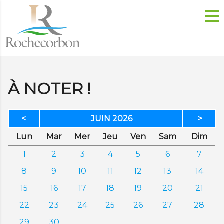
À NOTER !
<
JUIN 2026
>
di
di
credi
di
dredi
edi
anc
Lun
Mar
Mer
Jeu
Ven
Sam
Dim
1
2
3
4
5
6
7
8
9
10
11
12
13
14
15
16
17
18
19
20
21
22
23
24
25
26
27
28
29
30