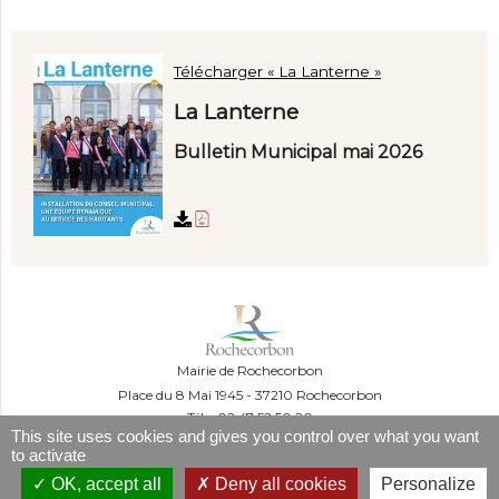
Télécharger « La Lanterne »
La Lanterne
Bulletin Municipal mai 2026
Mairie de Rochecorbon
Place du 8 Mai 1945
37210 Rochecorbon
Tél. : 02 47 52 50 20
This site uses cookies and gives you control over what you want
Du lundi au mercredi :
to activate
09:00-12:00 et 13:30-16:30
Le jeudi :
OK, accept all
Deny all cookies
Personalize
09:00-12:00 et 13h30-18h30