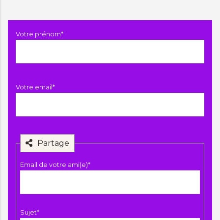
Champ
Votre prénom
*
obligatoire
Champ
Votre email
*
obligatoire
Partage
Champ
Email de votre ami(e)
*
obligatoire
Champ
Sujet
*
obligatoire