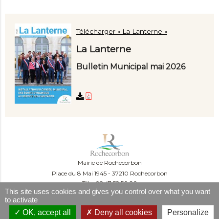
Télécharger « La Lanterne »
La Lanterne
Bulletin Municipal mai 2026
Mairie de Rochecorbon
Place du 8 Mai 1945
37210 Rochecorbon
Tél. : 02 47 52 50 20
This site uses cookies and gives you control over what you want
Du lundi au mercredi :
to activate
09:00-12:00 et 13:30-16:30
Le jeudi :
OK, accept all
Deny all cookies
Personalize
09:00-12:00 et 13h30-18h30