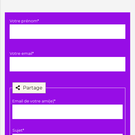
Champ
Votre prénom
*
obligatoire
Champ
Votre email
*
obligatoire
Partage
Champ
Email de votre ami(e)
*
obligatoire
Champ
Sujet
*
obligatoire